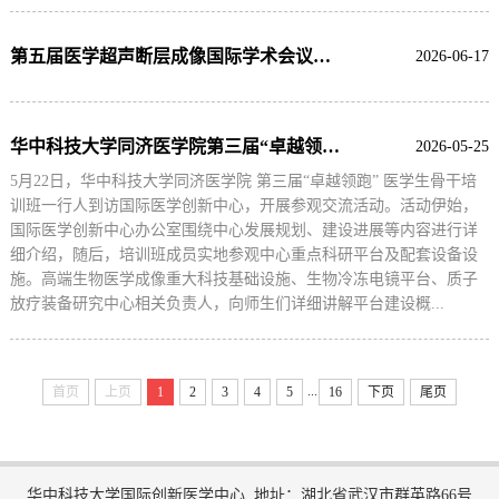
第五届医学超声断层成像国际学术会议在校举办
2026-06-17
华中科技大学同济医学院第三届“卓越领跑”医学生骨干培训班赴中心参观交流
2026-05-25
5月22日，华中科技大学同济医学院 第三届“卓越领跑” 医学生骨干培
训班一行人到访国际医学创新中心，开展参观交流活动。活动伊始，
国际医学创新中心办公室围绕中心发展规划、建设进展等内容进行详
细介绍，随后，培训班成员实地参观中心重点科研平台及配套设备设
施。高端生物医学成像重大科技基础设施、生物冷冻电镜平台、质子
放疗装备研究中心相关负责人，向师生们详细讲解平台建设概...
...
首页
上页
1
2
3
4
5
16
下页
尾页
华中科技大学国际创新医学中心 地址：湖北省武汉市群英路66号