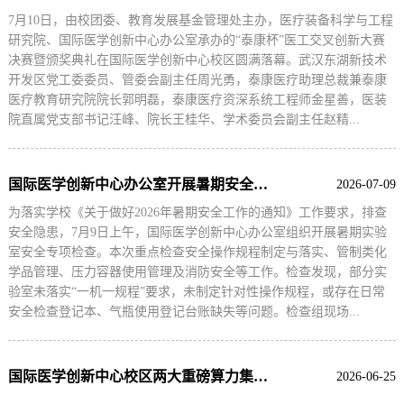
7月10日，由校团委、教育发展基金管理处主办，医疗装备科学与工程
研究院、国际医学创新中心办公室承办的“泰康杯”医工交叉创新大赛
决赛暨颁奖典礼在国际医学创新中心校区圆满落幕。武汉东湖新技术
开发区党工委委员、管委会副主任周光勇，泰康医疗助理总裁兼泰康
医疗教育研究院院长郭明磊，泰康医疗资深系统工程师金星善，医装
院直属党支部书记汪峰、院长王桂华、学术委员会副主任赵精...
国际医学创新中心办公室开展暑期安全检查
2026-07-09
为落实学校《关于做好2026年暑期安全工作的通知》工作要求，排查
安全隐患，7月9日上午，国际医学创新中心办公室组织开展暑期实验
室安全专项检查。本次重点检查安全操作规程制定与落实、管制类化
学品管理、压力容器使用管理及消防安全等工作。检查发现，部分实
验室未落实“一机一规程”要求，未制定针对性操作规程，或存在日常
安全检查登记本、气瓶使用登记台账缺失等问题。检查组现场...
国际医学创新中心校区两大重磅算力集群赋能全校科研算力升级
2026-06-25