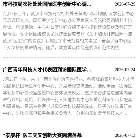
市科技局农社处赴国际医学创新中心调研交流
2026-07-29
7月28日上午，武汉市科技局农社处处长黄凰带队赴国际医学创新中心
开展调研交流，国际医学创新中心办公室负责人周铭陪同调研并主持
座谈。座谈伊始，中心办公室详细介绍了中心规划建设现状及科研开
展情况。调研组围绕校长尤政院士智库专刊《关于加快打造国际一流
武汉“医工谷”的建议》获熊征宇市长批复相关事宜，全面了解中心医
工交叉研究推进情况。随后，双方重点围绕在武汉市范围内统...
广西青年科技人才代表团到访国际医学创新中心参观交流
2026-07-24
7月23日上午，来自广西壮族自治区各行业、各领域的青年科技人才代
表团到访国际医学创新中心，开展参观交流活动。活动伊始，国际医
学创新中心办公室围绕中心整体发展规划、重点平台建设进展等内容
进行介绍。随后，代表团一行人实地参观中心各重点科研平台及配套
科研设施。高端生物医学成像重大科技基础设施、质子放疗装备研究
中心、生物冷冻电镜平台相关负责人，分别向来访青年科技人才...
“泰康杯”医工交叉创新大赛圆满落幕
2026-07-13